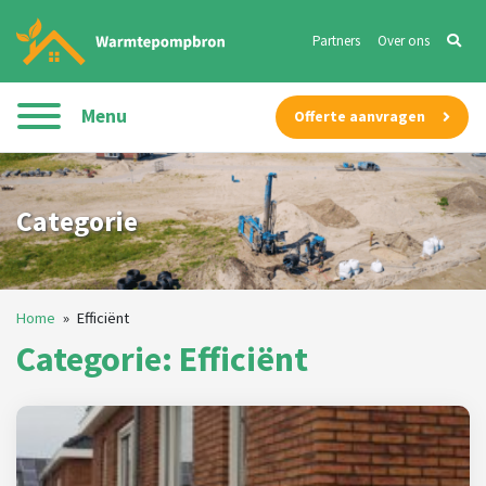
Partners
Over ons
Menu
Offerte aanvragen
Categorie
Home
»
Efficiënt
Categorie: Efficiënt