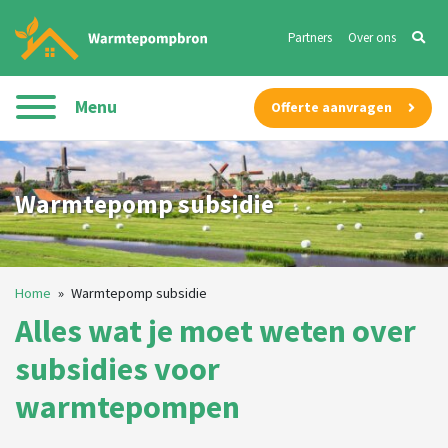
Partners
Over ons
Menu
Offerte aanvragen
Warmtepomp subsidie
Home
»
Warmtepomp subsidie
Alles wat je moet weten over
subsidies voor
warmtepompen