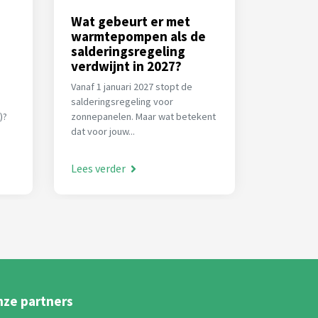
Wat gebeurt er met
Thuisba
warmtepompen als de
warmte
salderingsregeling
samen,
verdwijnt in 2027?
wannee
Vanaf 1 januari 2027 stopt de
Overweeg 
salderingsregeling voor
je warmte
)?
zonnepanelen. Maar wat betekent
voordeliger
dat voor jouw...
Lees verder
Lees ver
ze partners