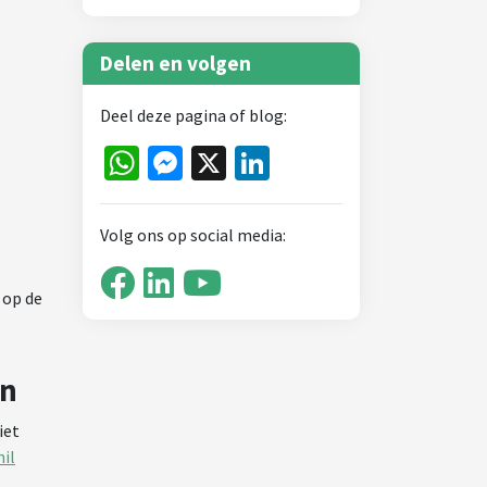
Delen en volgen
Deel deze pagina of blog:
WhatsApp
Messenger
X
LinkedIn
Volg ons op social media:
 op de
en
iet
hil