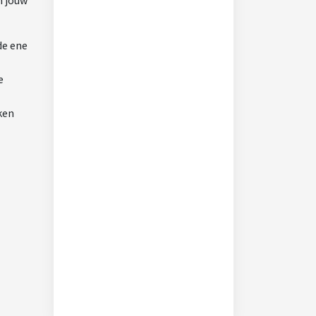
m jouw
de ene
e
ken