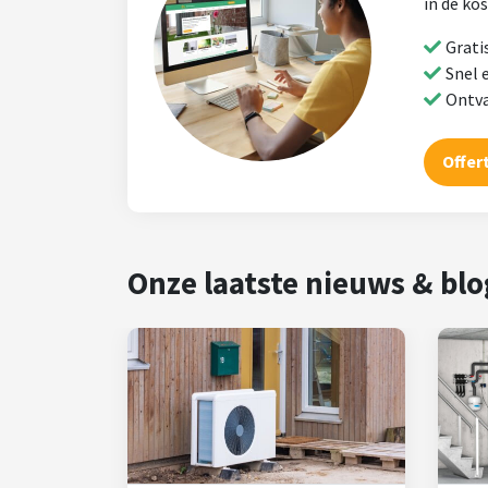
in de ko
Grati
Snel e
Ontva
Offer
Onze laatste nieuws & blo