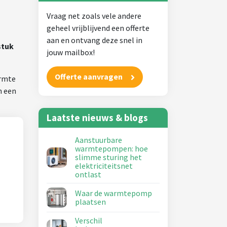
Vraag net zoals vele andere
geheel vrijblijvend een offerte
aan en ontvang deze snel in
stuk
jouw mailbox!
Offerte aanvragen
armte
n een
Laatste nieuws & blogs
Aanstuurbare
warmtepompen: hoe
slimme sturing het
elektriciteitsnet
ontlast
Waar de warmtepomp
plaatsen
Verschil