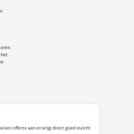
en
toren.
 het
ee
 een offerte aan en krijg direct goed inzicht