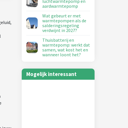
luchtwarmtepomp en
aardwarmtepomp
Wat gebeurt er met
warmtepompen als de
eluid,
salderingsregeling
verdwijnt in 2027?
l
Thuisbatterij en
warmtepomp: werkt dat
samen, wat kost het en
wanneer loont het?
Mogelijk interessant
n
e