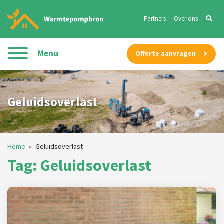
Partners
Over ons
Menu
Offerte aanvragen
Geluidsoverlast
Home
»
Geluidsoverlast
Tag: Geluidsoverlast