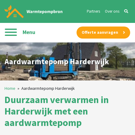
Partners
Over ons
Menu
Offerte aanvragen
Aardwarmtepomp Harderwijk
Home
»
Aardwarmtepomp Harderwijk
Duurzaam verwarmen in
Harderwijk met een
aardwarmtepomp