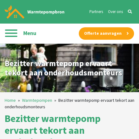
Partners
Over ons
Menu
Offerte aanvragen
Bezitter warmtepomp ervaart
tekort aan onderhoudsmonteurs
Home
»
Warmtepompen
»
Bezitter warmtepomp ervaart tekort aan
onderhoudsmonteurs
Bezitter warmtepomp
ervaart tekort aan