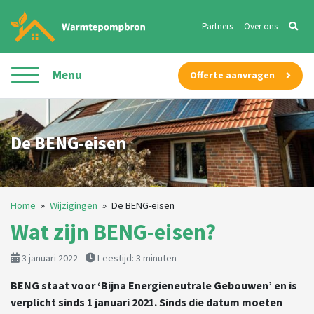
Partners
Over ons
Menu
Offerte aanvragen
De BENG-eisen
Home
»
Wijzigingen
»
De BENG-eisen
Wat zijn BENG-eisen?
3 januari 2022
Leestijd:
3
minuten
BENG staat voor ‘Bijna Energieneutrale Gebouwen’ en is
verplicht sinds 1 januari 2021. Sinds die datum moeten