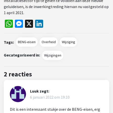
installatiesector tijd te geven te voldoen aan deze nieuwe
geluideisen, is de inwerkingtreding hiervan nu vastgesteld op
1 april 2021.
WhatsApp
Messenger
X
LinkedIn
Tags:
BENG-eisen
Overheid
Wijziging
Gecategoriseerd in:
Wijzigingen
2 reacties
Luuk
zegt:
6 januari 2022 om 19:10
Dit is een interessant stukje over de BENG-eisen, erg