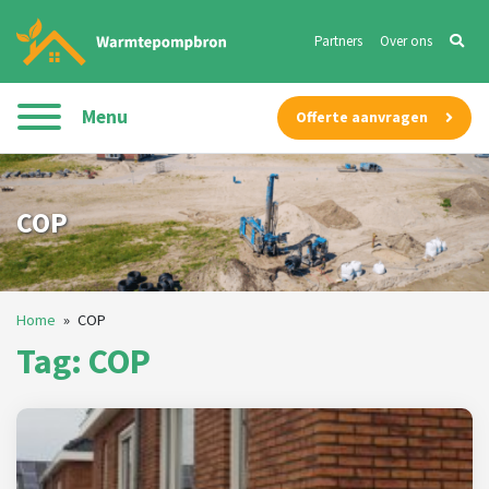
Partners
Over ons
Menu
Offerte aanvragen
COP
Home
»
COP
Tag: COP