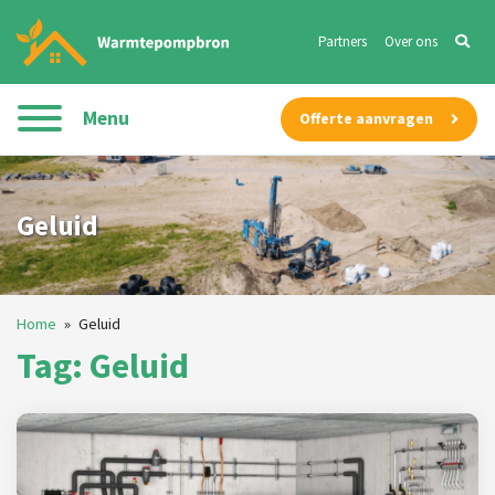
Partners
Over ons
Menu
Offerte aanvragen
Geluid
Home
»
Geluid
Tag: Geluid