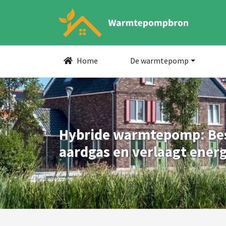
Home
De warmtepomp
Hybride warmtepomp: Bes
aardgas en verlaagt ener