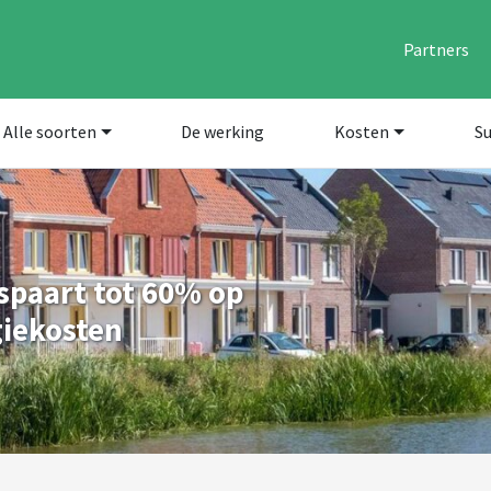
Partners
Alle soorten
De werking
Kosten
Su
paart tot 60% op
giekosten