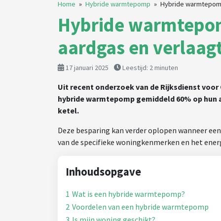
Home
»
Hybride warmtepomp
»
Hybride warmtepomp
Hybride warmtepom
aardgas en verlaag
17 januari 2025
Leestijd:
2
minuten
Uit recent onderzoek van de Rijksdienst voo
hybride warmtepomp gemiddeld 60% op hun aar
ketel.
Deze besparing kan verder oplopen wanneer een
van de specifieke woningkenmerken en het ener
Inhoudsopgave
1
Wat is een hybride warmtepomp?
2
Voordelen van een hybride warmtepomp
3
Is mijn woning geschikt?