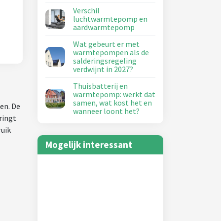
Verschil
luchtwarmtepomp en
aardwarmtepomp
Wat gebeurt er met
warmtepompen als de
salderingsregeling
verdwijnt in 2027?
Thuisbatterij en
warmtepomp: werkt dat
samen, wat kost het en
en. De
wanneer loont het?
ringt
ruik
Mogelijk interessant