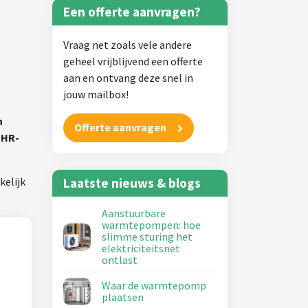
Een offerte aanvragen?
Vraag net zoals vele andere
geheel vrijblijvend een offerte
aan en ontvang deze snel in
jouw mailbox!
n
Offerte aanvragen
 HR-
kelijk
Laatste nieuws & blogs
Aanstuurbare
warmtepompen: hoe
slimme sturing het
elektriciteitsnet
ontlast
Waar de warmtepomp
plaatsen