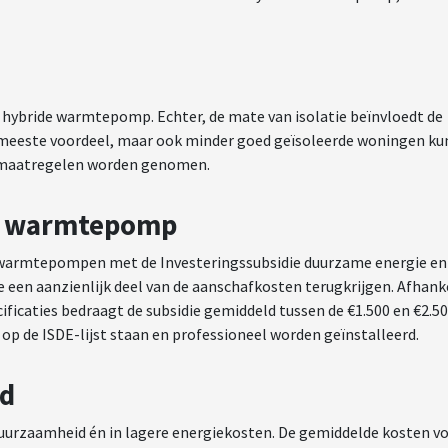
 hybride warmtepomp. Echter, de mate van isolatie beïnvloedt de
et meeste voordeel, maar ook minder goed geïsoleerde woningen k
tiemaatregelen worden genomen.
de warmtepomp
e warmtepompen met de Investeringssubsidie duurzame energie en
je een aanzienlijk deel van de aanschafkosten terugkrijgen. Afhank
ficaties bedraagt de subsidie gemiddeld tussen de €1.500 en €2.5
 de ISDE-lijst staan en professioneel worden geïnstalleerd.
jd
uurzaamheid én in lagere energiekosten. De gemiddelde kosten v