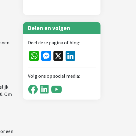
Delen en volgen
unnen
Deel deze pagina of blog:
WhatsApp
Messenger
X
LinkedIn
Volg ons op social media:
elijk
00. Om
oor een