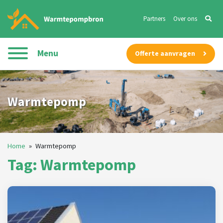
Partners
Over ons
Menu
Offerte aanvragen
Warmtepomp
Home
»
Warmtepomp
Tag: Warmtepomp