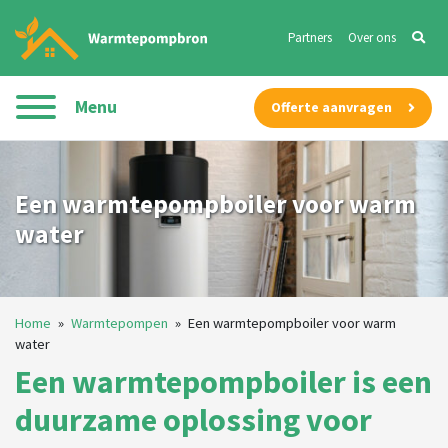
Partners
Over ons
Menu
Offerte aanvragen
Een warmtepompboiler voor warm
water
Home
»
Warmtepompen
»
Een warmtepompboiler voor warm
water
Een warmtepompboiler is een
duurzame oplossing voor